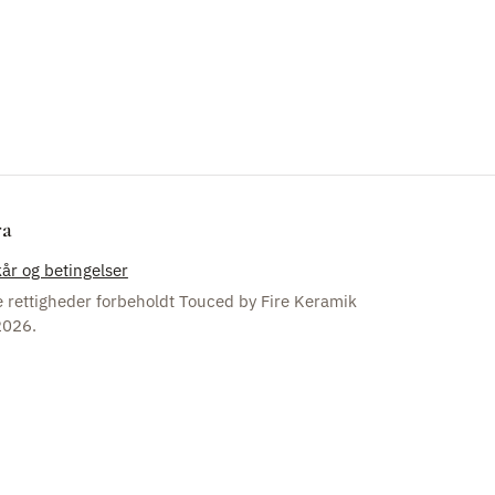
ra
kår og betingelser
e rettigheder forbeholdt Touced by Fire Keramik
2026.