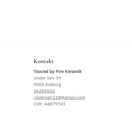
Blog
Kontakt
Touced by Fire Keramik
Under lien 39
9000 Aalborg
26285502
rikekrogh118@gmail.com
CVR: 44879743