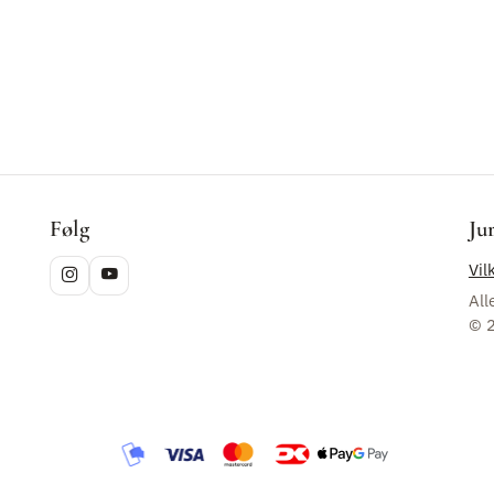
Følg
Ju
Vil
All
© 