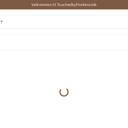
Velkommen til TouchedbyFireKeramik
Indlæser...