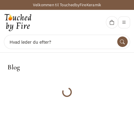
Velkommen til TouchedbyFireKeramik
Touced by Fire Keramik
Blog
Indlæser...
Søg
Udforsk
Produkter
Kontakt