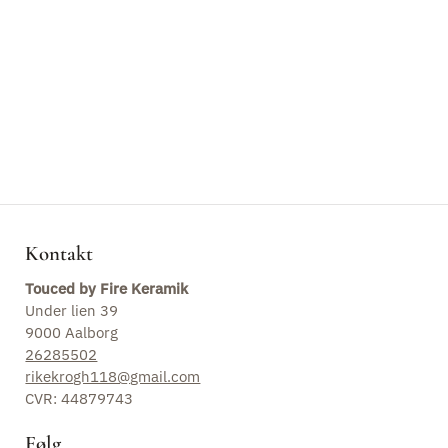
Blog
Kontakt
Touced by Fire Keramik
Under lien 39
9000 Aalborg
26285502
rikekrogh118@gmail.com
CVR: 44879743
Følg