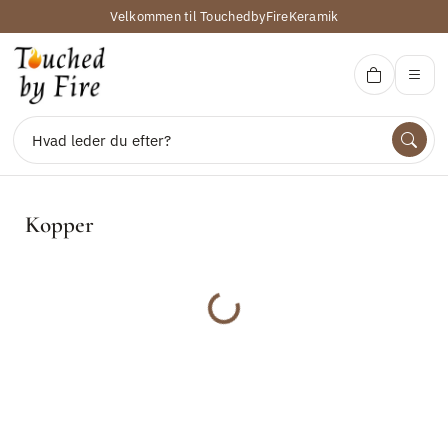
Velkommen til TouchedbyFireKeramik
Touced by Fire Keramik
Kopper
Søg
Indlæser...
Udforsk
Produkter
Kontakt