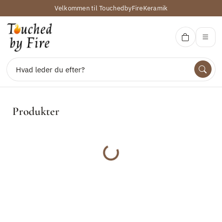
Velkommen til TouchedbyFireKeramik
Touced by Fire Keramik
Produkter
Søg
Indlæser...
Udforsk
Produkter
Kontakt