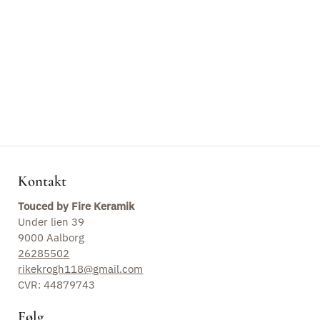
Blog
Kontakt
Touced by Fire Keramik
Under lien 39
9000 Aalborg
26285502
rikekrogh118@gmail.com
CVR: 44879743
Følg